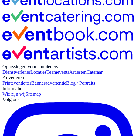
Oplossingen voor aanbieders
Dienstverlener
Locaties
Teamevents
Artiesten
Cateraar
Adverteren
Print
eventletter
Banneradvertentie
Blog / Portraits
Informatie
Wie zijn wij
Sitemap
Volg ons