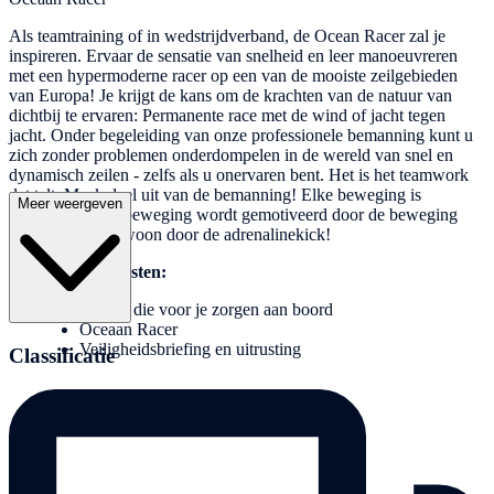
Als teamtraining of in wedstrijdverband, de Ocean Racer zal je
inspireren. Ervaar de sensatie van snelheid en leer manoeuvreren
met een hypermoderne racer op een van de mooiste zeilgebieden
van Europa! Je krijgt de kans om de krachten van de natuur van
dichtbij te ervaren: Permanente race met de wind of jacht tegen
jacht. Onder begeleiding van onze professionele bemanning kunt u
zich zonder problemen onderdompelen in de wereld van snel en
dynamisch zeilen - zelfs als u onervaren bent. Het is het teamwork
dat telt: Maak deel uit van de bemanning! Elke beweging is
Meer weergeven
belangrijk. Elke beweging wordt gemotiveerd door de beweging
van de zee of gewoon door de adrenalinekick!
Inbegrepen diensten:
Gidsen die voor je zorgen aan boord
Oceaan Racer
Veiligheidsbriefing en uitrusting
Classificatie