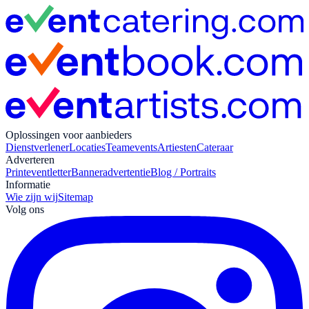
Oplossingen voor aanbieders
Dienstverlener
Locaties
Teamevents
Artiesten
Cateraar
Adverteren
Print
eventletter
Banneradvertentie
Blog / Portraits
Informatie
Wie zijn wij
Sitemap
Volg ons