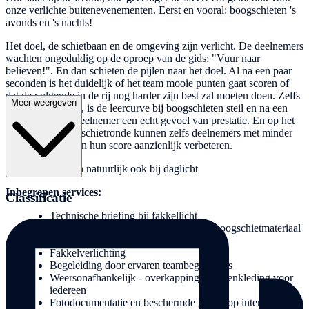
onze verlichte buitenevenementen. Eerst en vooral: boogschieten 's
avonds en 's nachts!
Het doel, de schietbaan en de omgeving zijn verlicht. De deelnemers
wachten ongeduldig op de oproep van de gids: "Vuur naar
believen!". En dan schieten de pijlen naar het doel. Al na een paar
seconden is het duidelijk of het team mooie punten gaat scoren of
dat de volgende in de rij nog harder zijn best zal moeten doen. Zelfs
Meer weergeven
als een schot mist, is de leercurve bij boogschieten steil en na een
tijdje heeft elke deelnemer een echt gevoel van prestatie. En op het
laatst in de ballonschietronde kunnen zelfs deelnemers met minder
vaste schiethanden hun score aanzienlijk verbeteren.
Boogschieten kan natuurlijk ook bij daglicht
Inbegrepen services:
Classificatie
Technische briefing bij fakkellicht
Veiligheidsuitrusting, hindernissen en boogschietmateriaal
Boogschiettoernooi met prijsuitreiking
Fakkelverlichting
Begeleiding door ervaren teambegeleiders
Weersonafhankelijk - overkapping of regenkleding voor
iedereen
Fotodocumentatie en beschermde galerij op internet