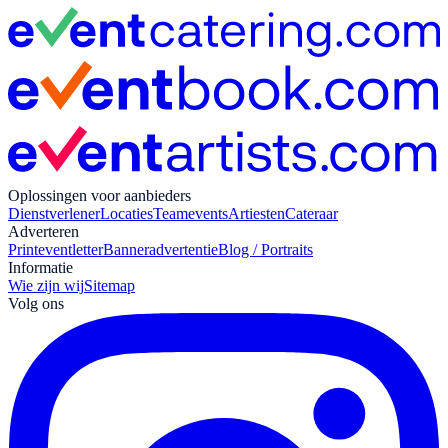
Oplossingen voor aanbieders
Dienstverlener
Locaties
Teamevents
Artiesten
Cateraar
Adverteren
Print
eventletter
Banneradvertentie
Blog / Portraits
Informatie
Wie zijn wij
Sitemap
Volg ons