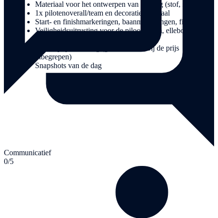
Materiaal voor het ontwerpen van de vlag (stof, stiften)
1x pilotenoverall/team en decoratiemateriaal
Start- en finishmarkeringen, baanmarkeringen, finishvlag
Veiligheidsuitrusting voor de piloot (helm, elleboog- en
kniebeschermers)
Kleine prijsuitreiking (geen cadeaus bij de prijs
inbegrepen)
Snapshots van de dag
Communicatief
0/5