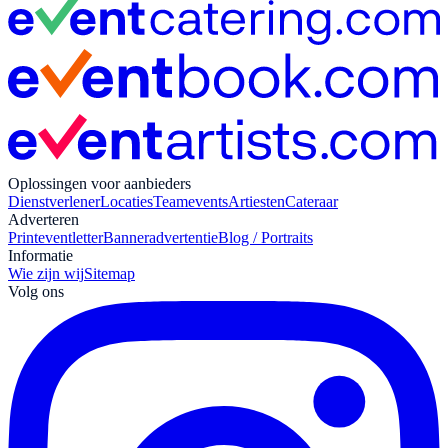
Oplossingen voor aanbieders
Dienstverlener
Locaties
Teamevents
Artiesten
Cateraar
Adverteren
Print
eventletter
Banneradvertentie
Blog / Portraits
Informatie
Wie zijn wij
Sitemap
Volg ons