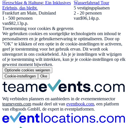
Herzschlag & Haltung: Ein Inklusives
Wasserfahrrad Tour
Erlebnis, das bleibt.
5 vestigingsplaatsen
Frankfurt am Main, Duitsland
2 - 20 personen
1 - 500 personen
van
$96,14
p.p.
van
$82,13
p.p.
Toestemming voor cookies & gegevens
We gebruiken cookies en soortgelijke technologieën om inhoud te
personaliseren en je gebruikerservaring te optimaliseren. Door op
"OK" te klikken of een optie in de cookie-instellingen te activeren,
geef je toestemming voor het gebruik ervan. Dit wordt ook
uiteengezet in ons cookiebeleid. Als je je instellingen wilt wijzigen
of je toestemming wilt intrekken, kun je je cookie-instellingen op elk
gewenst moment bijwerken.
Optionele cookies weigeren
Cookie-instellingen
Oke
Wij verbinden planners en aanbieders in de evenementensector
teamevents.com
maakt deel uit van
eventbook.com
, een platform
van elbgoods GmbH, de expert in eventplatformen.