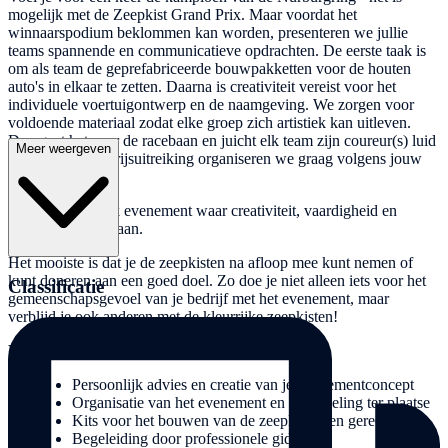
mogelijk met de Zeepkist Grand Prix. Maar voordat het
winnaarspodium beklommen kan worden, presenteren we jullie
teams spannende en communicatieve opdrachten. De eerste taak is
om als team de geprefabriceerde bouwpakketten voor de houten
auto's in elkaar te zetten. Daarna is creativiteit vereist voor het
individuele voertuigontwerp en de naamgeving. We zorgen voor
voldoende materiaal zodat elke groep zich artistiek kan uitleven.
Dan gaat het naar de racebaan en juicht elk team zijn coureur(s) luid
Meer weergeven
toe. De race en prijsuitreiking organiseren we graag volgens jouw
wensen.
Een allround leuk evenement waar creativiteit, vaardigheid en
plezier centraal staan.
Het mooiste is dat je de zeepkisten na afloop mee kunt nemen of
kunt doneren aan een goed doel. Zo doe je niet alleen iets voor het
Classificatie
gemeenschapsgevoel van je bedrijf met het evenement, maar
verblijd je ook anderen met de kleurrijke zeepkisten!
Diensten:
Persoonlijk advies en creatie van je evenementconcept
Organisatie van het evenement en afhandeling ter plaatse
Kits voor het bouwen van de zeepkisten en gereedschap
Begeleiding door professionele gidsen