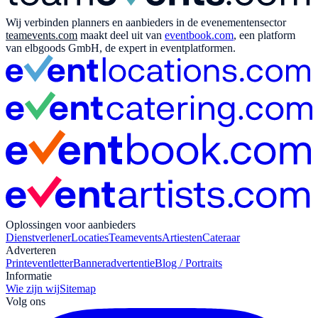
Wij verbinden planners en aanbieders in de evenementensector
teamevents.com
maakt deel uit van
eventbook.com
, een platform
van elbgoods GmbH, de expert in eventplatformen.
Oplossingen voor aanbieders
Dienstverlener
Locaties
Teamevents
Artiesten
Cateraar
Adverteren
Print
eventletter
Banneradvertentie
Blog / Portraits
Informatie
Wie zijn wij
Sitemap
Volg ons