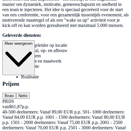
manier om dynamiek, motivatie, gemeenschapszin en snelheid in
een team te injecteren. Het idee is speciaal gecreëerd voor de start
van een conferentie, voor een gezamenlijk tussentijds evenement, als
motiverende maatregel of als een "wake us up" activiteit voor je
kick-off en kan worden gerealiseerd met maximaal 5.000 mensen.
Geleverde diensten:
Meer weergeven
Spelbegeleider op locatie
Materiaal, op- en afbouw
brainstorm
Concept en maatwerk
moderatie
geluid
Realisatie
Prijzen
Bruto
Netto
PRIJS
van
$61,87
p.p.
40-500 deelnemers: Vanaf 89,00 EUR p.p. 501- 1000 deelnemers:
Vanaf 84,00 EUR p.p. 1001 - 1500 deelnemers: Vanaf 80,00 EUR
p.p. 1501 - 2000 deelnemers: Vanaf 75,00 EUR p.p. 2001 - 2500
deelnemers: Vanaf 70,00 EUR p.p. 2501 - 3000 deelnemers: Vanaf