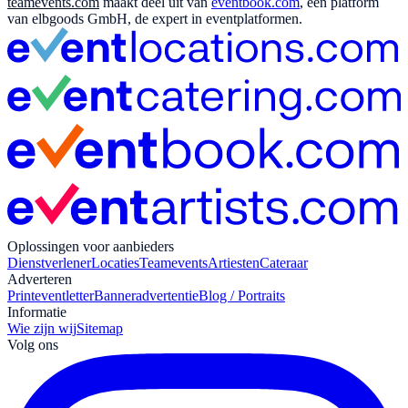
teamevents.com
maakt deel uit van
eventbook.com
, een platform
van elbgoods GmbH, de expert in eventplatformen.
Oplossingen voor aanbieders
Dienstverlener
Locaties
Teamevents
Artiesten
Cateraar
Adverteren
Print
eventletter
Banneradvertentie
Blog / Portraits
Informatie
Wie zijn wij
Sitemap
Volg ons