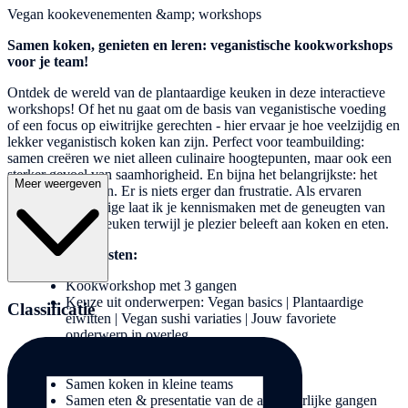
Vegan kookevenementen &amp; workshops
Samen koken, genieten en leren: veganistische kookworkshops
voor je team!
Ontdek de wereld van de plantaardige keuken in deze interactieve
workshops! Of het nu gaat om de basis van veganistische voeding
of een focus op eiwitrijke gerechten - hier ervaar je hoe veelzijdig en
lekker veganistisch koken kan zijn. Perfect voor teambuilding:
samen creëren we niet alleen culinaire hoogtepunten, maar ook een
sterker gevoel van saamhorigheid. En bijna het belangrijkste: het
Meer weergeven
moet ook leuk zijn. Er is niets erger dan frustratie. Als ervaren
voedingsdeskundige laat ik je kennismaken met de geneugten van
de plantaardige keuken terwijl je plezier beleeft aan koken en eten.
Inbegrepen diensten:
Kookworkshop met 3 gangen
Keuze uit onderwerpen: Vegan basics | Plantaardige
Classificatie
eiwitten | Vegan sushi variaties | Jouw favoriete
onderwerp in overleg
Thematische inleiding door een ervaren
voedingsdeskundige
Samen koken in kleine teams
Samen eten & presentatie van de afzonderlijke gangen