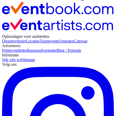
Oplossingen voor aanbieders
Dienstverlener
Locaties
Teamevents
Artiesten
Cateraar
Adverteren
Print
eventletter
Banneradvertentie
Blog / Portraits
Informatie
Wie zijn wij
Sitemap
Volg ons