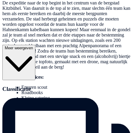
De expeditie naar de top begint in het centrum van de bergstad
Kitzbühel. Van daaruit is de top al te zien, maar slechts één team kan
hem als eerste bereiken en daarbij de meeste bergpunten
verzamelen. De stad herbergt geheimen en puzzels die moeten
worden opgelost voordat de teams hun kaartje voor de
Hahnenkamm kabelbaan kunnen kopen! Maar eenmaal in de gondel
zal je team al snel merken dat er drie etappes naar de bestemming
zijn. Op elk station wachten nieuwe uitdagingen, zoals een 200
meter lange tokkelbaan met een prachtig Alpenpanorama of een
Meer weergeven
boogschietstation! Zodra de teams hun bestemming bereiken,
worden ze beloond met een stevige snack en een (alcoholvrij) biertje
voor op de top. De topfoto, gemaakt met een drone, mag natuurlijk
niet ontbreken! Heil aan de berg!
Inbegrepen services:
Ervaren scout
Classificatie
Roadbooks
Kleine catering