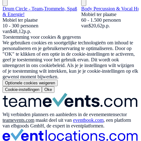
Drum Circle - Team-Trommeln, Spaß
Body Percussion & Vocal H
& Energie!
Mobiel ter plaatse
Mobiel ter plaatse
60 - 1.500 personen
10 - 300 personen
van
$20,62
p.p.
van
$48,12
p.p.
Toestemming voor cookies & gegevens
We gebruiken cookies en soortgelijke technologieën om inhoud te
personaliseren en je gebruikerservaring te optimaliseren. Door op
"OK" te klikken of een optie in de cookie-instellingen te activeren,
geef je toestemming voor het gebruik ervan. Dit wordt ook
uiteengezet in ons cookiebeleid. Als je je instellingen wilt wijzigen
of je toestemming wilt intrekken, kun je je cookie-instellingen op elk
gewenst moment bijwerken.
Optionele cookies weigeren
Cookie-instellingen
Oke
Wij verbinden planners en aanbieders in de evenementensector
teamevents.com
maakt deel uit van
eventbook.com
, een platform
van elbgoods GmbH, de expert in eventplatformen.