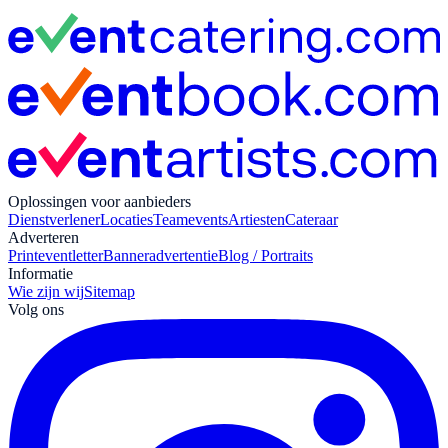
Oplossingen voor aanbieders
Dienstverlener
Locaties
Teamevents
Artiesten
Cateraar
Adverteren
Print
eventletter
Banneradvertentie
Blog / Portraits
Informatie
Wie zijn wij
Sitemap
Volg ons