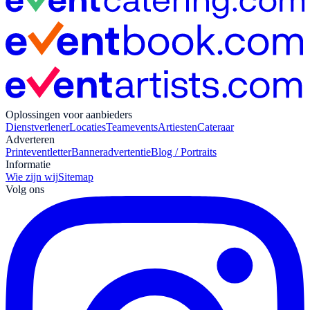
Oplossingen voor aanbieders
Dienstverlener
Locaties
Teamevents
Artiesten
Cateraar
Adverteren
Print
eventletter
Banneradvertentie
Blog / Portraits
Informatie
Wie zijn wij
Sitemap
Volg ons