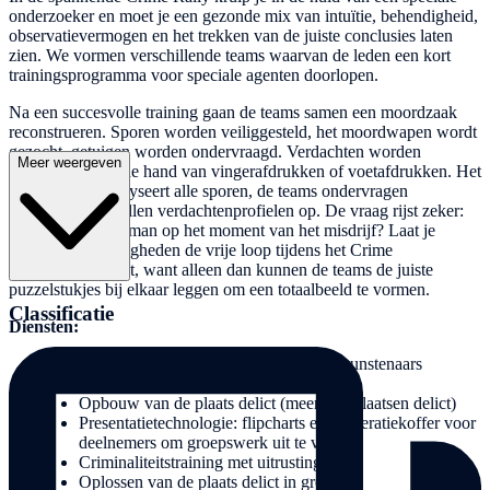
onderzoeker en moet je een gezonde mix van intuïtie, behendigheid,
observatievermogen en het trekken van de juiste conclusies laten
zien. We vormen verschillende teams waarvan de leden een kort
trainingsprogramma voor speciale agenten doorlopen.
Na een succesvolle training gaan de teams samen een moordzaak
reconstrueren. Sporen worden veiliggesteld, het moordwapen wordt
gezocht, getuigen worden ondervraagd. Verdachten worden
Meer weergeven
opgespoord aan de hand van vingerafdrukken of voetafdrukken. Het
laboratorium analyseert alle sporen, de teams ondervragen
verdachten en stellen verdachtenprofielen op. De vraag rijst zeker:
Waar was de tuinman op het moment van het misdrijf? Laat je
onderzoeksvaardigheden de vrije loop tijdens het Crime
bedrijfsevenement, want alleen dan kunnen de teams de juiste
puzzelstukjes bij elkaar leggen om een totaalbeeld te vormen.
Classificatie
Diensten:
Ondersteuning op locatie door gidsen/kunstenaars
Crime kleding en uitrusting
Opbouw van de plaats delict (meerdere plaatsen delict)
Presentatietechnologie: flipcharts en moderatiekoffer voor
deelnemers om groepswerk uit te voeren
Criminaliteitstraining met uitrusting
Oplossen van de plaats delict in groepen