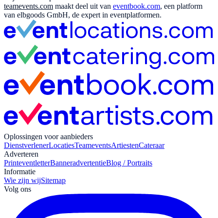
teamevents.com
maakt deel uit van
eventbook.com
, een platform
van elbgoods GmbH, de expert in eventplatformen.
Oplossingen voor aanbieders
Dienstverlener
Locaties
Teamevents
Artiesten
Cateraar
Adverteren
Print
eventletter
Banneradvertentie
Blog / Portraits
Informatie
Wie zijn wij
Sitemap
Volg ons