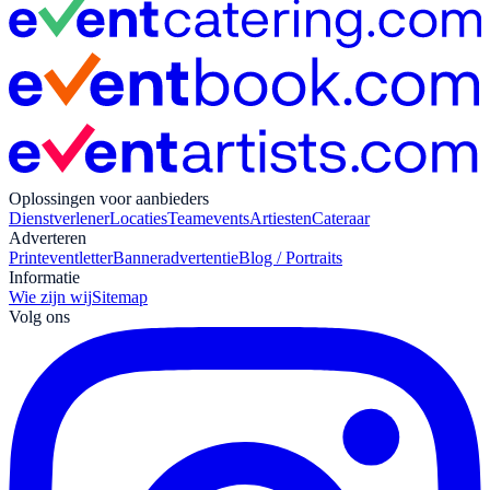
Oplossingen voor aanbieders
Dienstverlener
Locaties
Teamevents
Artiesten
Cateraar
Adverteren
Print
eventletter
Banneradvertentie
Blog / Portraits
Informatie
Wie zijn wij
Sitemap
Volg ons