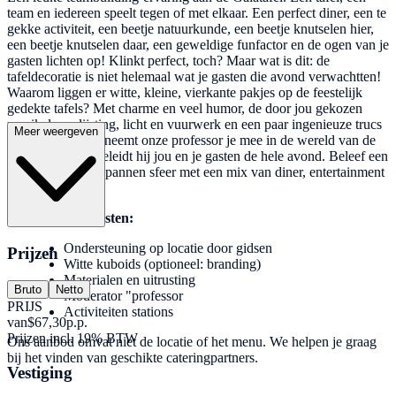
team en iedereen speelt tegen of met elkaar. Een perfect diner, een te
gekke activiteit, een beetje natuurkunde, een beetje knutselen hier,
een beetje knutselen daar, een geweldige funfactor en de ogen van je
gasten lichten op! Klinkt perfect, toch? Maar wat is dit: de
tafeldecoratie is niet helemaal wat je gasten die avond verwachtten!
Waarom liggen er witte, kleine, vierkante pakjes op de feestelijk
gedekte tafels? Met charme en veel humor, de door jou gekozen
muzikale omlijsting, licht en vuurwerk en een paar ingenieuze trucs
Meer weergeven
uit de workshop, neemt onze professor je mee in de wereld van de
uitvinders en begeleidt hij jou en je gasten de hele avond. Beleef een
avond in een ontspannen sfeer met een mix van diner, entertainment
en activiteit.
Inbegrepen diensten:
Ondersteuning op locatie door gidsen
Prijzen
Witte kuboids (optioneel: branding)
Materialen en uitrusting
Bruto
Netto
Moderator "professor
PRIJS
Activiteiten stations
van
$67,30
p.p.
Prijzen incl. 19% BTW
Ons aanbod omvat niet de locatie of het menu. We helpen je graag
bij het vinden van geschikte cateringpartners.
Vestiging