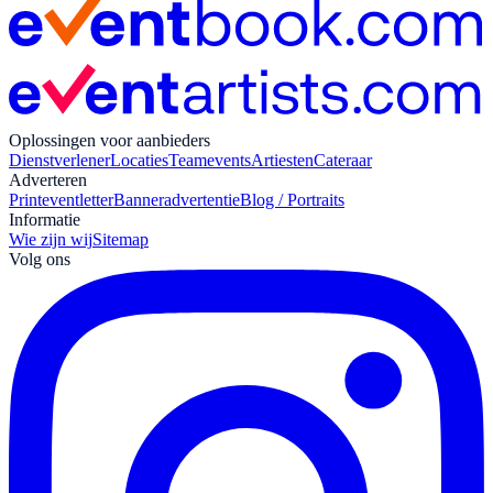
Oplossingen voor aanbieders
Dienstverlener
Locaties
Teamevents
Artiesten
Cateraar
Adverteren
Print
eventletter
Banneradvertentie
Blog / Portraits
Informatie
Wie zijn wij
Sitemap
Volg ons