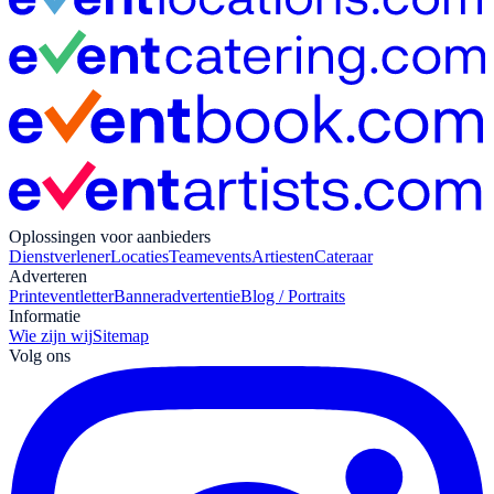
Oplossingen voor aanbieders
Dienstverlener
Locaties
Teamevents
Artiesten
Cateraar
Adverteren
Print
eventletter
Banneradvertentie
Blog / Portraits
Informatie
Wie zijn wij
Sitemap
Volg ons