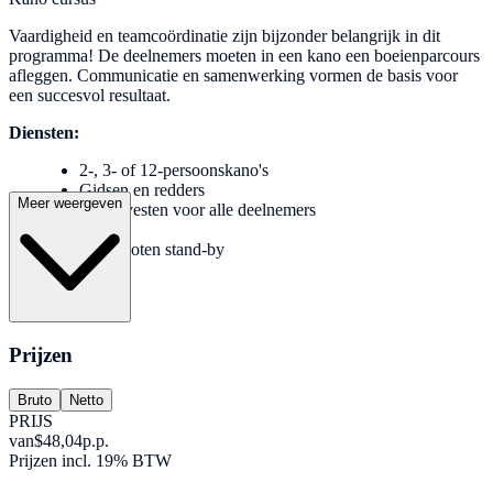
Vaardigheid en teamcoördinatie zijn bijzonder belangrijk in dit
programma! De deelnemers moeten in een kano een boeienparcours
afleggen. Communicatie en samenwerking vormen de basis voor
een succesvol resultaat.
Diensten:
2-, 3- of 12-persoonskano's
Gidsen en redders
Meer weergeven
Zwemvesten voor alle deelnemers
Boeien
Motorboten stand-by
Prijzen
Bruto
Netto
PRIJS
van
$48,04
p.p.
Prijzen incl. 19% BTW