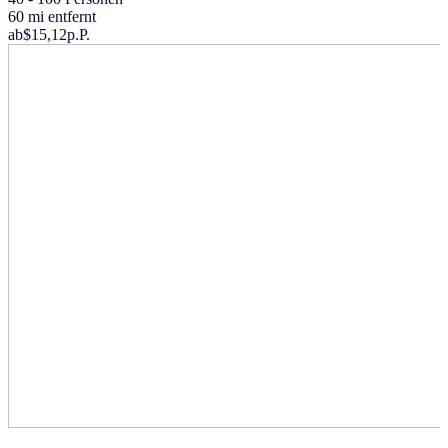
60 mi entfernt
ab
$15,12
p.P.