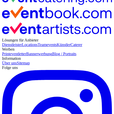
Lösungen für Anbieter
Dienstleister
Locations
Teamevents
Künstler
Caterer
Werben
Print
eventletter
Bannerwerbung
Blog / Portraits
Information
Über uns
Sitemap
Folge uns