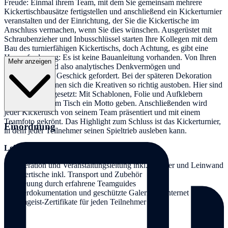
Freude: Einmal ihrem Team, mit dem Sie gemeinsam mehrere
Kickertischbausätze fertigstellen und anschließend ein Kickerturnier
veranstalten und der Einrichtung, der Sie die Kickertische im
Anschluss vermachen, wenn Sie dies wünschen. Ausgerüstet mit
Schraubenzieher und Inbusschlüssel starten Ihre Kollegen mit dem
Bau des turnierfähigen Kickertischs, doch Achtung, es gibt eine
Herausforderung: Es ist keine Bauanleitung vorhanden. Von Ihren
Mehr anzeigen
Mitarbeitern sind also analytisches Denkvermögen und
handwerkliches Geschick gefordert. Bei der späteren Dekoration
des Tisches können sich die Kreativen so richtig austoben. Hier sind
keine Grenzen gesetzt: Mit Schablonen, Folie und Aufklebern
können Sie Ihrem Tisch ein Motto geben. Anschließenden wird
jeder Kickertisch von seinem Team präsentiert und mit einem
Teamfoto gekrönt. Das Highlight zum Schluss ist das Kickerturnier,
Einordnung
in dem jeder Teilnehmer seinen Spieltrieb ausleben kann.
Leistungen:
• Moderation und Veranstaltungsleitung inkl. Beamer und Leinwand
• Kickertische inkl. Transport und Zubehör
• Betreuung durch erfahrene Teamguides
• Bilderdokumentation und geschützte Galerie im Internet
• Teamgeist-Zertifikate für jeden Teilnehmer