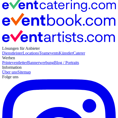
Lösungen für Anbieter
Dienstleister
Locations
Teamevents
Künstler
Caterer
Werben
Print
eventletter
Bannerwerbung
Blog / Portraits
Information
Über uns
Sitemap
Folge uns