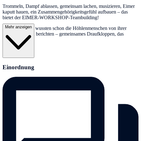
Trommeln, Dampf ablassen, gemeinsam lachen, musizieren, Eimer
kaputt hauen, ein Zusammengehörigkeitsgefühl aufbauen – das
bietet der EIMER-WORKSHOP-Teambuilding!
Mehr anzeigen
Denn – und das wussten schon die Höhlenmenschen von ihrer
Teambildung zu berichten – gemeinsames Draufkloppen, das
verbindet!
Einordnung