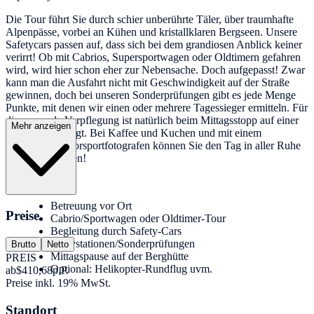
Die Tour führt Sie durch schier unberührte Täler, über traumhafte
Alpenpässe, vorbei an Kühen und kristallklaren Bergseen. Unsere
Safetycars passen auf, dass sich bei dem grandiosen Anblick keiner
verirrt! Ob mit Cabrios, Supersportwagen oder Oldtimern gefahren
wird, wird hier schon eher zur Nebensache. Doch aufgepasst! Zwar
kann man die Ausfahrt nicht mit Geschwindigkeit auf der Straße
gewinnen, doch bei unseren Sonderprüfungen gibt es jede Menge
Punkte, mit denen wir einen oder mehrere Tagessieger ermitteln. Für
die passende Verpflegung ist natürlich beim Mittagsstopp auf einer
Mehr anzeigen
Berghütte gesorgt. Bei Kaffee und Kuchen und mit einem
berühmten Motorsportfotografen können Sie den Tag in aller Ruhe
ausklingen lassen!
Leistungen:
Betreuung vor Ort
Preise
Cabrio/Sportwagen oder Oldtimer-Tour
Begleitung durch Safety-Cars
Aktivstationen/Sonderprüfungen
Brutto
Netto
Mittagspause auf der Berghütte
PREIS
Optional: Helikopter-Rundflug uvm.
ab
$410,68
p.P.
Preise inkl. 19% MwSt.
Standort