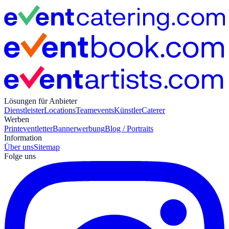
Lösungen für Anbieter
Dienstleister
Locations
Teamevents
Künstler
Caterer
Werben
Print
eventletter
Bannerwerbung
Blog / Portraits
Information
Über uns
Sitemap
Folge uns