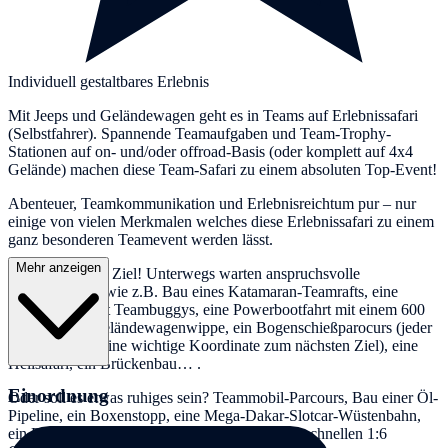
Individuell gestaltbares Erlebnis
Mit Jeeps und Geländewagen geht es in Teams auf Erlebnissafari
(Selbstfahrer). Spannende Teamaufgaben und Team-Trophy-
Stationen auf on- und/oder offroad-Basis (oder komplett auf 4x4
Gelände) machen diese Team-Safari zu einem absoluten Top-Event!
Abenteuer, Teamkommunikation und Erlebnisreichtum pur – nur
einige von vielen Merkmalen welches diese Erlebnissafari zu einem
ganz besonderen Teamevent werden lässt.
Mehr anzeigen
Der Weg ist das Ziel! Unterwegs warten anspruchsvolle
Teamaufgaben wie z.B. Bau eines Katamaran-Teamrafts, eine
Schatzsuche mit Teambuggys, eine Powerbootfahrt mit einem 600
PS Rib, eine Geländewagenwippe, ein Bogenschießparocurs (jeder
Treffer enthält eine wichtige Koordinate zum nächsten Ziel), eine
Helisafari, ein Brückenbau… .
Einordnung
Oder soll es etwas ruhiges sein? Teammobil-Parcours, Bau einer Öl-
Pipeline, ein Boxenstopp, eine Mega-Dakar-Slotcar-Wüstenbahn,
ein RC-Parcours mit elektrischen oder 70km/h schnellen 1:6