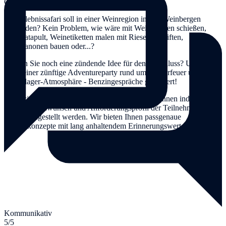
Geländewagen mit Verbrennungsmotor ...
Die Erlebnissafari soll in einer Weinregion in den Weinbergen
stattfinden? Kein Problem, wie wäre mit Weintrauben schießen,
Weinkatapult, Weinetiketten malen mit Riesenbleistiften,
Weinkanonen bauen oder...?
Suchen Sie noch eine zündende Idee für den Abschluss? Unser
Tipp: einer zünftige Adventureparty rund ums Lagerfeuer und echter
Fahrerlager-Atmosphäre - Benzingespräche garantiert!
Egal wie Sie sich entscheiden - alle Eventtools können individuell
nach Kundenwunsch und Anforderungsprofil der Teilnehmer
zusammengestellt werden. Wir bieten Ihnen passgenaue
Erfolgskonzepte mit lang anhaltendem Erinnerungswert.
Kommunikativ
5/5