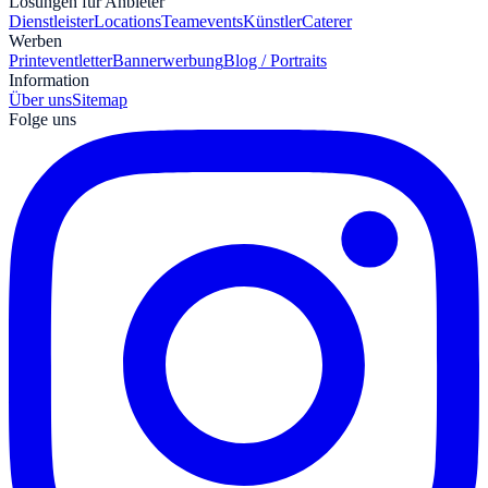
Lösungen für Anbieter
Dienstleister
Locations
Teamevents
Künstler
Caterer
Werben
Print
eventletter
Bannerwerbung
Blog / Portraits
Information
Über uns
Sitemap
Folge uns