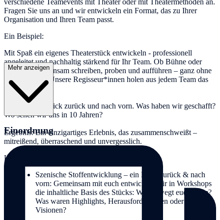
verschiedene Teamevents mit Theater oder mit Theatermethoden an.
Fragen Sie uns an und wir entwickeln ein Format, das zu Ihrer
Organisation und Ihren Team passt.
Ein Beispiel:
Mit Spaß ein eigenes Theaterstück entwickeln - professionell
angeleitet und nachhaltig stärkend für Ihr Team. Ob Bühne oder
Mehr anzeigen
Kamera: Gemeinsam schreiben, proben und aufführen – ganz ohne
Vorerfahrung. Unsere Regisseur*innen holen aus jedem Team das
Beste heraus.
Ein kreativer Blick zurück und nach vorn. Was haben wir geschafft?
Wo sehen wir uns in 10 Jahren?
Einordnung
Ergebnis: Ein einzigartiges Erlebnis, das zusammenschweißt –
mitreißend, überraschend und unvergesslich.
Leistungen inklusive
Szenische Stoffentwicklung – ein Blick zurück & nach
vorn: Gemeinsam mit euch entwickeln wir in Workshops
die inhaltliche Basis des Stücks: Was bewegt euer Team?
Was waren Highlights, Herausforderungen oder
Visionen?