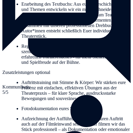
Erarbeitung des Textbuchs: Aus euren Geschichten, Ideen
und Themen entwickeln wir ein maßgeschneidertes Skript
- mit Rollen, Szenen und Dialogen, die zum Team passen.
Auf Wunsch auch mit musikalischen Elementen.
Zusammen mit unseren professionellen Drehbuch-
Autor*innen entsteht schließlich Euer individuelles
Theaterstück.
Regiecoaching & Schauspieltraining: Individuelle
szenische und darstellerische Begleitung durch unsere
erfahrenen Theatercoaches - für mehr Sicherheit, Wirkung
und Spielfreude auf der Bühne.
Zusatzleistungen optional
Auftrittstraining mit Stimme & Körper: Wir stärken eure
Kommunikativ
Präsenz mit einfachen, effektiven Übungen aus der
5/5
Theaterpraxis – für klare Sprache, ausdrucksstarke
Bewegungen und souveränes Auftreten.
Fotodokumentation eures Stücks
Aufzeichnung der Aufführung: Ihr wollt euren Auftritt
auch auf der Filmleinwand sehen? Dann filmen wir das
Stück professionell – als Dokumentation oder emotionaler