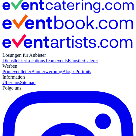
Lösungen für Anbieter
Dienstleister
Locations
Teamevents
Künstler
Caterer
Werben
Print
eventletter
Bannerwerbung
Blog / Portraits
Information
Über uns
Sitemap
Folge uns