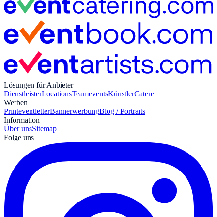
Lösungen für Anbieter
Dienstleister
Locations
Teamevents
Künstler
Caterer
Werben
Print
eventletter
Bannerwerbung
Blog / Portraits
Information
Über uns
Sitemap
Folge uns