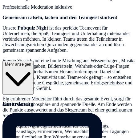
Professionelle Moderation inklusive
Gemeinsam rätseln, lachen und den Teamgeist stärken!
Unsere
Pubquiz Night
ist das perfekte Teamevent für
Unternehmen, die Spaß, Teamgeist und Unterhaltung miteinander
verbinden möchten. In kleinen Teams treten die Teilnehmer in
abwechslungsreichen Quizrunden gegeneinander an und lösen
gemeinsam spannende Aufgaben.
Freuen Sie sich auf eine bunte Mischung aus Wissensfragen, Musik-
Mehr anzeigen
Quiz, Schätzaufgaben, Bilderrätseln, Wahrheit-oder-Lüge-Fragen
und weiteren unterhaltsamen Herausforderungen. Dabei sind
Kommunikation, Kreativität und Teamwork gefragt – so entstehen
ganz nebenbei neue Gespräche, gemeinsame Erfolgserlebnisse und
ein stärkeres Wir-Gefühl.
Ein erfahrener Moderator führt durch das gesamte Event, sorgt für
Einordnung
eine lockere Atmosphäre und spannende Duelle. Am Ende werden
die Punkte ausgewertet und das Siegerteam bei einer gemeinsamen
Siegerehrung gekürt.
Die Pubquiz Night eignet sich ideal für Teambuildings,
Betriebsausflüge, Firmenfeiern, Weihnachtsfeiern oder Tagungen
und kann flexibel an Ihre Wünsche angepasst werden.