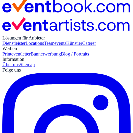
Lösungen für Anbieter
Dienstleister
Locations
Teamevents
Künstler
Caterer
Werben
Print
eventletter
Bannerwerbung
Blog / Portraits
Information
Über uns
Sitemap
Folge uns