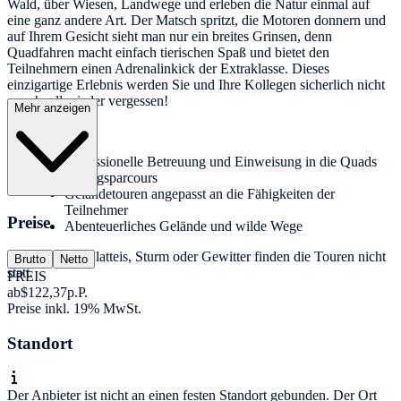
Wald, über Wiesen, Landwege und erleben die Natur einmal auf
eine ganz andere Art. Der Matsch spritzt, die Motoren donnern und
auf Ihrem Gesicht sieht man nur ein breites Grinsen, denn
Quadfahren macht einfach tierischen Spaß und bietet den
Teilnehmern einen Adrenalinkick der Extraklasse. Dieses
einzigartige Erlebnis werden Sie und Ihre Kollegen sicherlich nicht
so schnell wieder vergessen!
Mehr anzeigen
Leistungen:
Professionelle Betreuung und Einweisung in die Quads
Übungsparcours
Geländetouren angepasst an die Fähigkeiten der
Teilnehmer
Preise
Abenteuerliches Gelände und wilde Wege
Hinweis: Bei Glatteis, Sturm oder Gewitter finden die Touren nicht
Brutto
Netto
statt.
PREIS
ab
$122,37
p.P.
Preise inkl. 19% MwSt.
Standort
Der Anbieter ist nicht an einen festen Standort gebunden. Der Ort