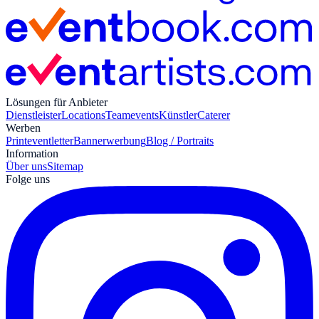
Lösungen für Anbieter
Dienstleister
Locations
Teamevents
Künstler
Caterer
Werben
Print
eventletter
Bannerwerbung
Blog / Portraits
Information
Über uns
Sitemap
Folge uns