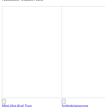
Mini-Hot-Rod Tour
Seifenkistenevent