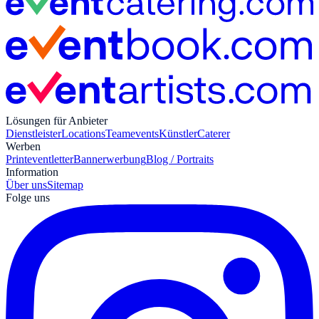
Lösungen für Anbieter
Dienstleister
Locations
Teamevents
Künstler
Caterer
Werben
Print
eventletter
Bannerwerbung
Blog / Portraits
Information
Über uns
Sitemap
Folge uns