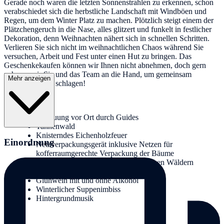
Gerade noch waren die letzten Sonnenstrahlen zu erkennen, schon
verabschiedet sich die herbstliche Landschaft mit Windböen und
Regen, um dem Winter Platz zu machen. Plötzlich steigt einem der
Plätzchengeruch in die Nase, alles glitzert und funkelt in festlicher
Dekoration, denn Weihnachten nähert sich in schnellen Schritten.
Verlieren Sie sich nicht im weihnachtlichen Chaos während Sie
versuchen, Arbeit und Fest unter einen Hut zu bringen. Das
Geschenkekaufen können wir Ihnen nicht abnehmen, doch gern
nehmen wir Sie und das Team an die Hand, um gemeinsam
Mehr anzeigen
Christbäume zu schlagen!
Leistungen:
Betreuung vor Ort durch Guides
Tannenwald
Knisterndes Eichenholzfeuer
Einordnung
Netzverpackungsgerät inklusive Netzen für
kofferraumgerechte Verpackung der Bäume
Hochwertige Edeltannen aus heimischen Wäldern
Weihnachtsbaum-"Verkäufer"
Glühwein mit und ohne Alkohol
Winterlicher Suppenimbiss
Hintergrundmusik