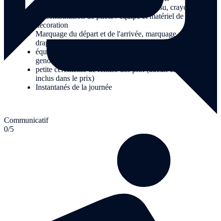
Matériel pour la création du drapeau (tissu, crayons)
1x combinaison de pilote / équipe et matériel de
décoration
Marquage du départ et de l'arrivée, marquage du parcours,
drapeau d'arrivée
équipement de sécurité pour le pilote (casque, coudières et
genouillères)
petite cérémonie de remise des prix (aucun cadeau n'est
inclus dans le prix)
Instantanés de la journée
Communicatif
0/5