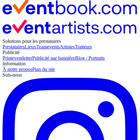
Solutions pour les prestataires
Prestataires
Lieux
Teamevents
Artistes
Traiteurs
Publicité
Print
eventletter
Publicité par bannière
Blog / Portraits
Information
À notre propos
Plan du site
Suis-nous