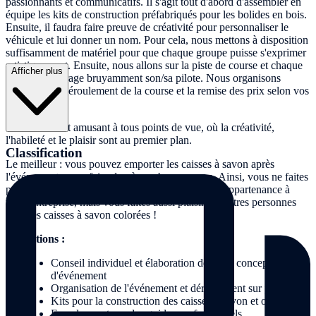
passionnants et communicatifs. Il s'agit tout d'abord d'assembler en
équipe les kits de construction préfabriqués pour les bolides en bois.
Ensuite, il faudra faire preuve de créativité pour personnaliser le
véhicule et lui donner un nom. Pour cela, nous mettons à disposition
suffisamment de matériel pour que chaque groupe puisse s'exprimer
artistiquement. Ensuite, nous allons sur la piste de course et chaque
Afficher plus
équipe encourage bruyamment son/sa pilote. Nous organisons
volontiers le déroulement de la course et la remise des prix selon vos
instructions.
Un événement amusant à tous points de vue, où la créativité,
l'habileté et le plaisir sont au premier plan.
Classification
Le meilleur : vous pouvez emporter les caisses à savon après
l'événement ou en faire don à une bonne cause. Ainsi, vous ne faites
pas seulement quelque chose pour le sentiment d'appartenance à
votre entreprise, mais vous faites aussi plaisir à d'autres personnes
avec les caisses à savon colorées !
Prestations :
Conseil individuel et élaboration de votre concept
d'événement
Organisation de l'événement et déroulement sur place
Kits pour la construction des caisses à savon et outils
Encadrement par des guides professionnels