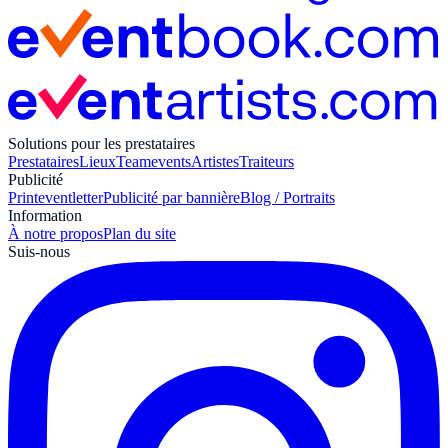
Solutions pour les prestataires
Prestataires
Lieux
Teamevents
Artistes
Traiteurs
Publicité
Print
eventletter
Publicité par bannière
Blog / Portraits
Information
À notre propos
Plan du site
Suis-nous