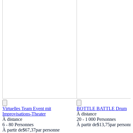
Virtuelles Team Event mit
BOTTLE BATTLE Drum
Improvisations-Theater
À distance
À distance
20 - 1 000 Personnes
6 - 80 Personnes
À partir de
$13,75
par personn
À partir de
$67,37
par personne