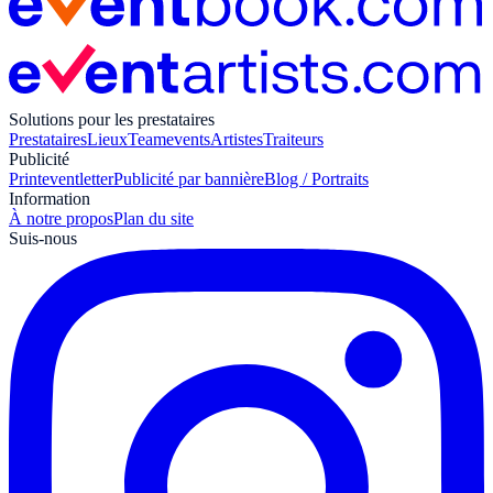
Solutions pour les prestataires
Prestataires
Lieux
Teamevents
Artistes
Traiteurs
Publicité
Print
eventletter
Publicité par bannière
Blog / Portraits
Information
À notre propos
Plan du site
Suis-nous