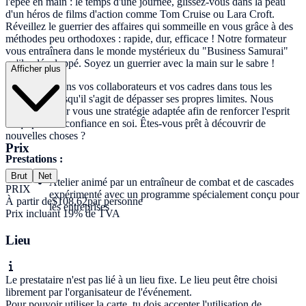
l'épée en main : le temps d'une journée, glissez-vous dans la peau
d'un héros de films d'action comme Tom Cruise ou Lara Croft.
Réveillez le guerrier des affaires qui sommeille en vous grâce à des
méthodes peu orthodoxes : rapide, dur, efficace ! Notre formateur
vous entraînera dans le monde mystérieux du "Business Samurai"
qu'il a développé. Soyez un guerrier avec la main sur le sabre !
Afficher plus
Nous entraînons vos collaborateurs et vos cadres dans tous les
domaines, lorsqu'il s'agit de dépasser ses propres limites. Nous
élaborons pour vous une stratégie adaptée afin de renforcer l'esprit
d'équipe et la confiance en soi. Êtes-vous prêt à découvrir de
nouvelles choses ?
Prix
Prestations :
Brut
Net
Atelier animé par un entraîneur de combat et de cascades
PRIX
expérimenté avec un programme spécialement conçu pour
À partir de
$108,62
par personne
les entreprises
Prix incluant 19% de TVA
Lieu
Le prestataire n'est pas lié à un lieu fixe. Le lieu peut être choisi
librement par l'organisateur de l'événement.
Pour pouvoir utiliser la carte, tu dois accepter l'utilisation de