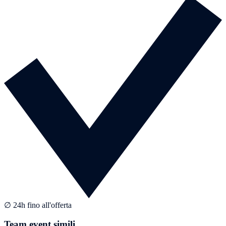
∅ 24h fino all'offerta
Team event simili