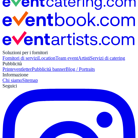
Soluzioni per i fornitori
Fornitori di servizi
Location
Team event
Artisti
Servizi di catering
Pubblicità
Print
eventletter
Pubblicità banner
Blog / Portraits
Informazione
Chi siamo
Sitemap
Seguici