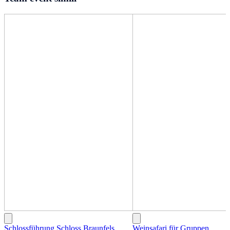
Schlossführung Schloss Braunfels
Weinsafari für Gruppen