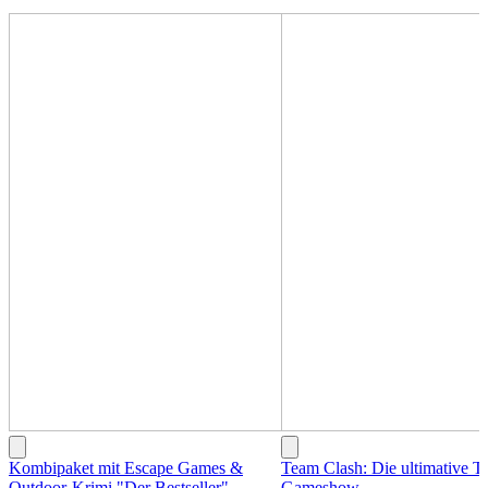
Kombipaket mit Escape Games &
Team Clash: Die ultimative T
Outdoor-Krimi "Der Bestseller"
Gameshow