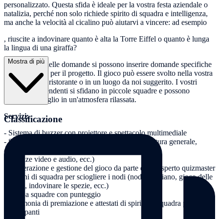
personalizzato. Questa sfida è ideale per la vostra festa aziendale o
natalizia, perché non solo richiede spirito di squadra e intelligenza,
ma anche la velocità al cicalino può aiutarvi a vincere: ad esempio
, riuscite a indovinare quanto è alta la Torre Eiffel o quanto è lunga
la lingua di una giraffa?
Mostra di più
Nel catalogo delle domande si possono inserire domande specifiche
per l'azienda o per il progetto. Il gioco può essere svolto nella vostra
azienda, in un ristorante o in un luogo da noi suggerito. I vostri
colleghi e dipendenti si sfidano in piccole squadre e possono
conoscersi meglio in un'atmosfera rilassata.
Servizi:
Classificazione
- Sistema di buzzer con proiettore e spettacolo multimediale
- Spettacolo multimediale con vari argomenti (cultura generale,
domande scherzose e indovinelli,
sequenze video e audio, ecc.)
- Moderazione e gestione del gioco da parte di un esperto quizmaster
- Giochi di squadra per sciogliere i nodi (nodo gordiano, gioco delle
unghie, indovinare le spezie, ecc.)
- Gara a squadre con punteggio
- Cerimonia di premiazione e attestati di spirito di squadra per tutti i
partecipanti