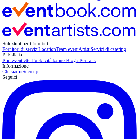
Soluzioni per i fornitori
Fornitori di servizi
Location
Team event
Artisti
Servizi di catering
Pubblicità
Print
eventletter
Pubblicità banner
Blog / Portraits
Informazione
Chi siamo
Sitemap
Seguici