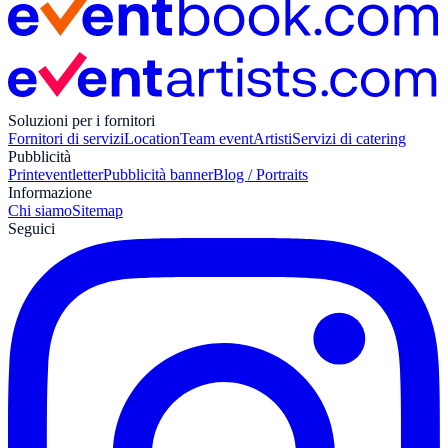
Soluzioni per i fornitori
Fornitori di servizi
Location
Team event
Artisti
Servizi di catering
Pubblicità
Print
eventletter
Pubblicità banner
Blog / Portraits
Informazione
Chi siamo
Sitemap
Seguici