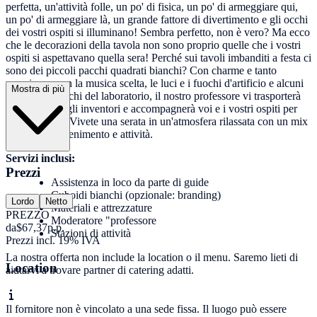
perfetta, un'attività folle, un po' di fisica, un po' di armeggiare qui,
un po' di armeggiare là, un grande fattore di divertimento e gli occhi
dei vostri ospiti si illuminano! Sembra perfetto, non è vero? Ma ecco
che le decorazioni della tavola non sono proprio quelle che i vostri
ospiti si aspettavano quella sera! Perché sui tavoli imbanditi a festa ci
sono dei piccoli pacchi quadrati bianchi? Con charme e tanto
umorismo, con la musica scelta, le luci e i fuochi d'artificio e alcuni
Mostra di più
ingegnosi trucchi del laboratorio, il nostro professore vi trasporterà
nel mondo degli inventori e accompagnerà voi e i vostri ospiti per
tutta la serata. Vivete una serata in un'atmosfera rilassata con un mix
di cena, intrattenimento e attività.
Servizi inclusi:
Prezzi
Assistenza in loco da parte di guide
Cuboidi bianchi (opzionale: branding)
Lordo
Netto
Materiali e attrezzature
PREZZO
Moderatore "professore
da
$67,37
p.p.
Stazioni di attività
Prezzi incl. 19% IVA
La nostra offerta non include la location o il menu. Saremo lieti di
Location
aiutarvi a trovare partner di catering adatti.
Il fornitore non è vincolato a una sede fissa. Il luogo può essere