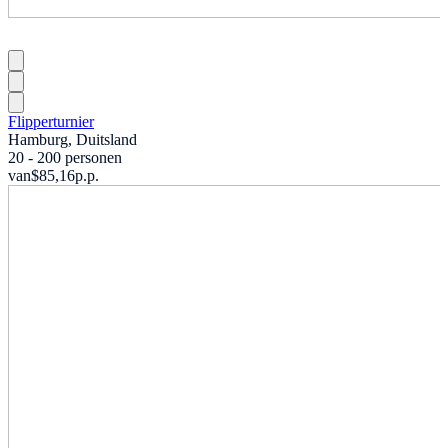
Flipperturnier
Hamburg, Duitsland
20 - 200 personen
van
$85,16
p.p.