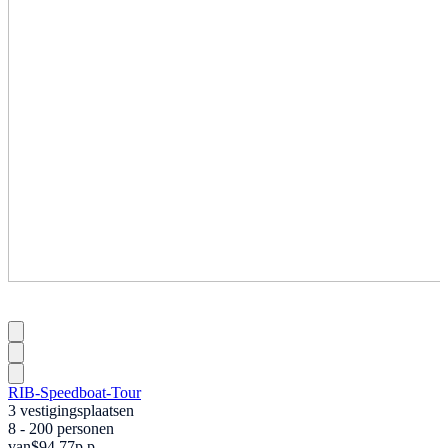
RIB-Speedboat-Tour
3 vestigingsplaatsen
8 - 200 personen
van
$94,77
p.p.