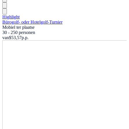
Highlight
Bürogolf- oder Hotelgolf-Turnier
Mobiel ter plaatse
30 - 250 personen
van
$53,57
p.p.