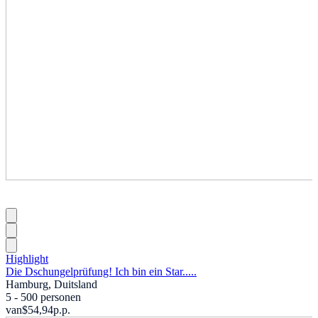
Highlight
Die Dschungelprüfung! Ich bin ein Star.....
Hamburg, Duitsland
5 - 500 personen
van
$54,94
p.p.