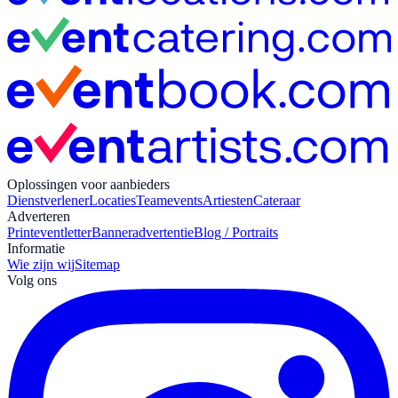
Oplossingen voor aanbieders
Dienstverlener
Locaties
Teamevents
Artiesten
Cateraar
Adverteren
Print
eventletter
Banneradvertentie
Blog / Portraits
Informatie
Wie zijn wij
Sitemap
Volg ons