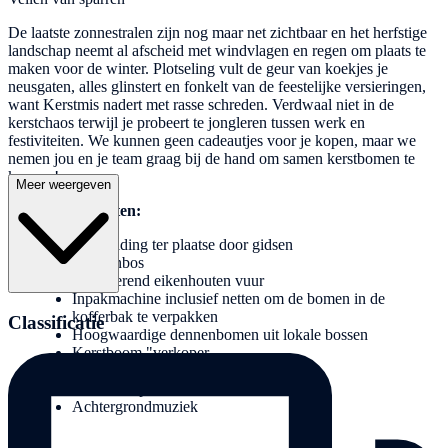
De laatste zonnestralen zijn nog maar net zichtbaar en het herfstige
landschap neemt al afscheid met windvlagen en regen om plaats te
maken voor de winter. Plotseling vult de geur van koekjes je
neusgaten, alles glinstert en fonkelt van de feestelijke versieringen,
want Kerstmis nadert met rasse schreden. Verdwaal niet in de
kerstchaos terwijl je probeert te jongleren tussen werk en
festiviteiten. We kunnen geen cadeautjes voor je kopen, maar we
nemen jou en je team graag bij de hand om samen kerstbomen te
kappen!
Meer weergeven
Geleverde diensten:
Begeleiding ter plaatse door gidsen
Dennenbos
Knapperend eikenhouten vuur
Inpakmachine inclusief netten om de bomen in de
kofferbak te verpakken
Classificatie
Hoogwaardige dennenbomen uit lokale bossen
Kerstboom "verkoper
Glühwein met en zonder alcohol
Winter soep snack
Achtergrondmuziek