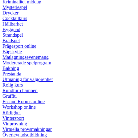
Kriminalitet middag
Mysteriespel
Drycker
Cocktailkurs
Hållbarhet
Byggnad
Strandspel
Brädspel
Frågesport online
Bågskytte
Matlagningsevenemang
Modererade spelprogram
Bakning
Prestanda
Utmaning för välgörenhet
Rolig kurs
Rundtur i hamnen
Graffiti
Escape Rooms online
Workshop online
Rörlighet
Vintersport
Vinprovning
Virtuella provsmakningar
Överlevnadsutbildning