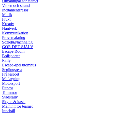
Utmaningar för teamet
Vatten och strand
Incitamentsresor
Musik
Flykt
Kreativ
Hantverk
Kommunikation
Provsmakning
Soziel&Nachhaltig
GÖR DET SJÄLV
Escape Room
Bollsporter
Rally
Escape-spel utomhus
Seglingsresa
Frågesport
Matlagning
Motorsport
Fitness
Trummor
Stadsrally
Skytte & kasta
Målning för teamet
Innehåll