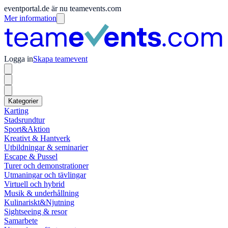
eventportal.de är nu teamevents.com
Mer information
Logga in
Skapa teamevent
Kategorier
Karting
Stadsrundtur
Sport&Aktion
Kreativt & Hantverk
Utbildningar & seminarier
Escape & Pussel
Turer och demonstrationer
Utmaningar och tävlingar
Virtuell och hybrid
Musik & underhållning
Kulinariskt&Njutning
Sightseeing & resor
Samarbete