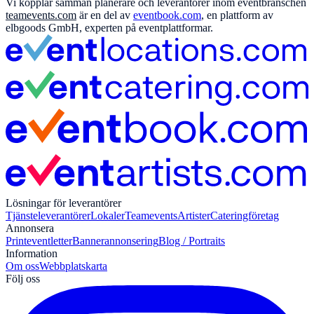
Vi kopplar samman planerare och leverantörer inom eventbranschen
teamevents.com
är en del av
eventbook.com
, en plattform av
elbgoods GmbH, experten på eventplattformar.
Lösningar för leverantörer
Tjänsteleverantörer
Lokaler
Teamevents
Artister
Cateringföretag
Annonsera
Print
eventletter
Bannerannonsering
Blog / Portraits
Information
Om oss
Webbplatskarta
Följ oss