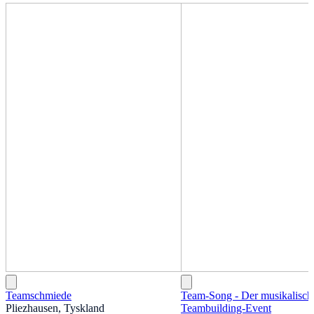
Teamschmiede
Team-Song - Der musikalisch
Pliezhausen, Tyskland
Teambuilding-Event