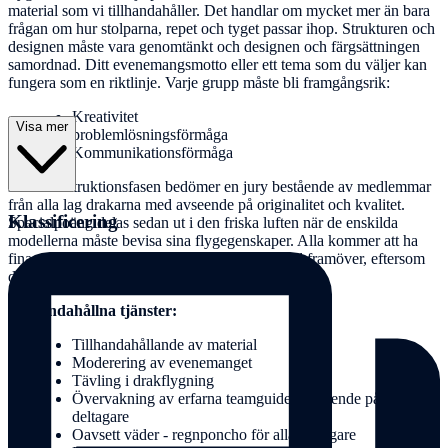
material som vi tillhandahåller. Det handlar om mycket mer än bara
frågan om hur stolparna, repet och tyget passar ihop. Strukturen och
designen måste vara genomtänkt och designen och färgsättningen
samordnad. Ditt evenemangsmotto eller ett tema som du väljer kan
fungera som en riktlinje. Varje grupp måste bli framgångsrik:
Kreativitet
Visa mer
problemlösningsförmåga
Kommunikationsförmåga
Efter konstruktionsfasen bedömer en jury bestående av medlemmar
från alla lag drakarna med avseende på originalitet och kvalitet.
Klassificering
Specialpoäng delas sedan ut i den friska luften när de enskilda
modellerna måste bevisa sina flygegenskaper. Alla kommer att ha
fina minnen av detta evenemang under lång tid framöver, eftersom
drakarna naturligtvis kan tas med hem.
Tillhandahållna tjänster:
Tillhandahållande av material
Moderering av evenemanget
Tävling i drakflygning
Övervakning av erfarna teamguider, beroende på antalet
deltagare
Oavsett väder - regnponcho för alla deltagare