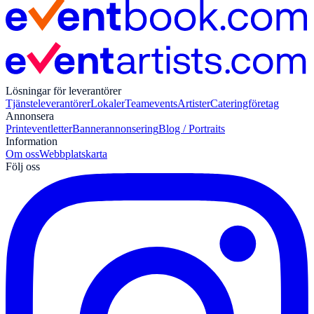
Lösningar för leverantörer
Tjänsteleverantörer
Lokaler
Teamevents
Artister
Cateringföretag
Annonsera
Print
eventletter
Bannerannonsering
Blog / Portraits
Information
Om oss
Webbplatskarta
Följ oss