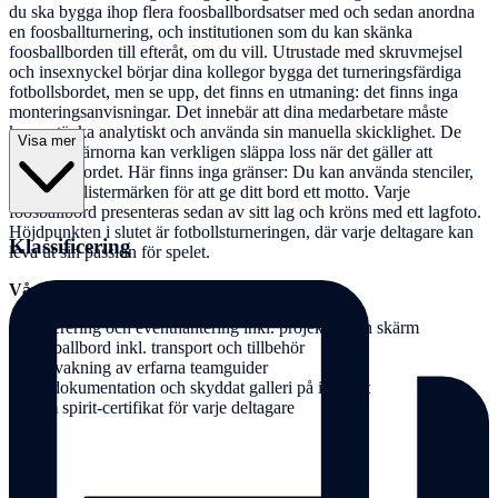
du ska bygga ihop flera foosballbordsatser med och sedan anordna
en foosballturnering, och institutionen som du kan skänka
foosballborden till efteråt, om du vill. Utrustade med skruvmejsel
och insexnyckel börjar dina kollegor bygga det turneringsfärdiga
fotbollsbordet, men se upp, det finns en utmaning: det finns inga
monteringsanvisningar. Det innebär att dina medarbetare måste
kunna tänka analytiskt och använda sin manuella skicklighet. De
Visa mer
kreativa hjärnorna kan verkligen släppa loss när det gäller att
dekorera bordet. Här finns inga gränser: Du kan använda stenciler,
folie och klistermärken för att ge ditt bord ett motto. Varje
foosballbord presenteras sedan av sitt lag och kröns med ett lagfoto.
Höjdpunkten i slutet är fotbollsturneringen, där varje deltagare kan
Klassificering
leva ut sin passion för spelet.
Våra tjänster:
- Moderering och eventhantering inkl. projektor och skärm
- Foosballbord inkl. transport och tillbehör
- Övervakning av erfarna teamguider
- Fotodokumentation och skyddat galleri på internet
- Team spirit-certifikat för varje deltagare