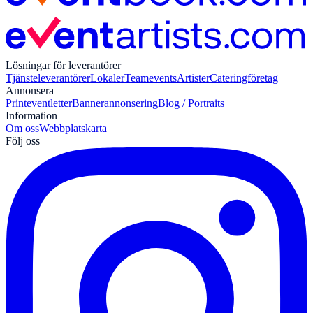
Lösningar för leverantörer
Tjänsteleverantörer
Lokaler
Teamevents
Artister
Cateringföretag
Annonsera
Print
eventletter
Bannerannonsering
Blog / Portraits
Information
Om oss
Webbplatskarta
Följ oss