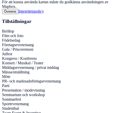
För att kunna använda kartan måste du godkänna användningen av
Mapbox.
Integritetspolicy
Överens
Tillställningar
Bröllop
Film och foto
Födelsedag
Företagsevenemang
Gala / Prisceremoni
Julfest
Kongress / Konferens
Konsert / Musikal / Teater
Middagsevenemang / privat middag
Mässa/utställning
Möte
PR- och marknadsföringsevenemang
Parti
Presentation / modevisning
Seminarium och workshop
Sommarfest
Sportevenemang
Studentbal
Team Event & Incentive