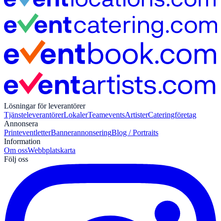
Lösningar för leverantörer
Tjänsteleverantörer
Lokaler
Teamevents
Artister
Cateringföretag
Annonsera
Print
eventletter
Bannerannonsering
Blog / Portraits
Information
Om oss
Webbplatskarta
Följ oss