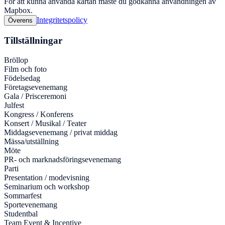
För att kunna använda kartan måste du godkänna användningen av
Mapbox.
Integritetspolicy
Överens
Tillställningar
Bröllop
Film och foto
Födelsedag
Företagsevenemang
Gala / Prisceremoni
Julfest
Kongress / Konferens
Konsert / Musikal / Teater
Middagsevenemang / privat middag
Mässa/utställning
Möte
PR- och marknadsföringsevenemang
Parti
Presentation / modevisning
Seminarium och workshop
Sommarfest
Sportevenemang
Studentbal
Team Event & Incentive