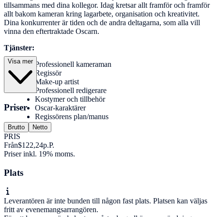
tillsammans med dina kollegor. Idag kretsar allt framför och framför
allt bakom kameran kring lagarbete, organisation och kreativitet.
Dina konkurrenter är tiden och de andra deltagarna, som alla vill
vinna den eftertraktade Oscarn.
Tjänster:
Visa mer
Professionell kameraman
Regissör
Make-up artist
Professionell redigerare
Kostymer och tillbehör
Priser
Oscar-karaktärer
Regissörens plan/manus
Brutto
Netto
PRIS
Från
$122,24
p.P.
Priser inkl. 19% moms.
Plats
Leverantören är inte bunden till någon fast plats. Platsen kan väljas
fritt av evenemangsarrangören.