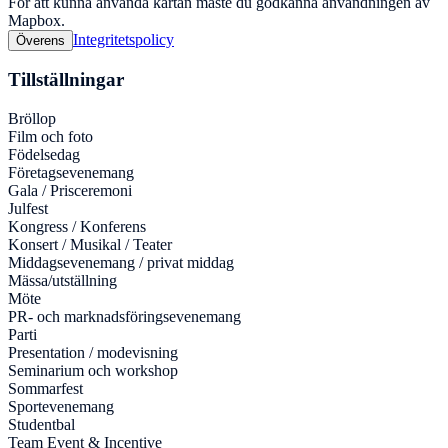
För att kunna använda kartan måste du godkänna användningen av
Mapbox.
Integritetspolicy
Överens
Tillställningar
Bröllop
Film och foto
Födelsedag
Företagsevenemang
Gala / Prisceremoni
Julfest
Kongress / Konferens
Konsert / Musikal / Teater
Middagsevenemang / privat middag
Mässa/utställning
Möte
PR- och marknadsföringsevenemang
Parti
Presentation / modevisning
Seminarium och workshop
Sommarfest
Sportevenemang
Studentbal
Team Event & Incentive