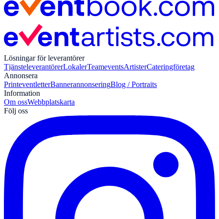
Lösningar för leverantörer
Tjänsteleverantörer
Lokaler
Teamevents
Artister
Cateringföretag
Annonsera
Print
eventletter
Bannerannonsering
Blog / Portraits
Information
Om oss
Webbplatskarta
Följ oss