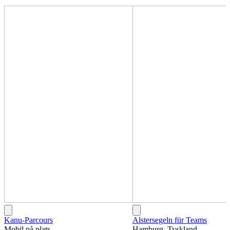
Kanu-Parcours
Alstersegeln für Teams
Mobil på plats
Hamburg, Tyskland