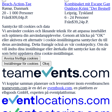
Beach-Action-Tag
Kombipaket mit Escape Gam
Rømø, Danmark
Outdoor-Krimi "Der Bestselle
20 - 1 000 Personer
Leipzig, Tyskland
Från
$309,04
p.P.
6 - 24 Personer
Från
$39,24
p.P.
Samtycke till cookies och data
Vi använder cookies och liknande teknik för att anpassa innehållet
och optimera din användarupplevelse. Genom att klicka på "OK"
eller aktivera ett alternativ i cookie-inställningarna samtycker du till
deras användning. Detta framgår också av vår cookiepolicy. Om du
vill ändra dina inställningar eller återkalla ditt samtycke kan du när
som helst uppdatera dina cookie-inställningar.
Avvisa frivilliga cookies
Inställningar för cookies
Okej
Vi kopplar samman planerare och leverantörer inom eventbranschen
teamevents.com
är en del av
eventbook.com
, en plattform av
elbgoods GmbH, experten på eventplattformar.