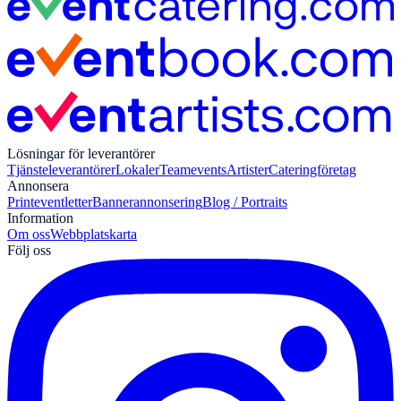
Lösningar för leverantörer
Tjänsteleverantörer
Lokaler
Teamevents
Artister
Cateringföretag
Annonsera
Print
eventletter
Bannerannonsering
Blog / Portraits
Information
Om oss
Webbplatskarta
Följ oss