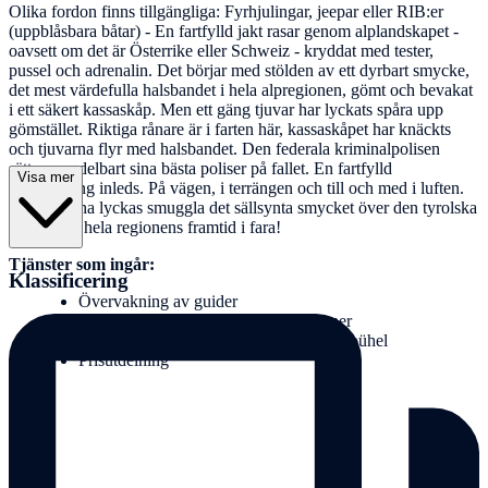
Olika fordon finns tillgängliga: Fyrhjulingar, jeepar eller RIB:er
(uppblåsbara båtar) - En fartfylld jakt rasar genom alplandskapet -
oavsett om det är Österrike eller Schweiz - kryddat med tester,
pussel och adrenalin. Det börjar med stölden av ett dyrbart smycke,
det mest värdefulla halsbandet i hela alpregionen, gömt och bevakat
i ett säkert kassaskåp. Men ett gäng tjuvar har lyckats spåra upp
gömstället. Riktiga rånare är i farten här, kassaskåpet har knäckts
och tjuvarna flyr med halsbandet. Den federala kriminalpolisen
sätter omedelbart sina bästa poliser på fallet. En fartfylld
Visa mer
kapplöpning inleds. På vägen, i terrängen och till och med i luften.
Om tjuvarna lyckas smuggla det sällsynta smycket över den tyrolska
gränsen är hela regionens framtid i fara!
Tjänster som ingår:
Klassificering
Övervakning av guider
Alpint rally med olika aktivitetsstationer
Olika pussel och uppgifter i staden Kitzbühel
Prisutdelning