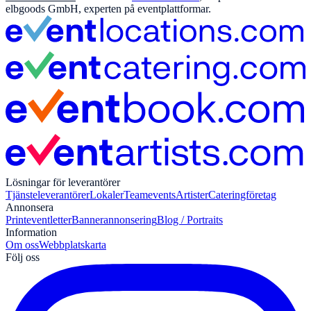
elbgoods GmbH, experten på eventplattformar.
Lösningar för leverantörer
Tjänsteleverantörer
Lokaler
Teamevents
Artister
Cateringföretag
Annonsera
Print
eventletter
Bannerannonsering
Blog / Portraits
Information
Om oss
Webbplatskarta
Följ oss