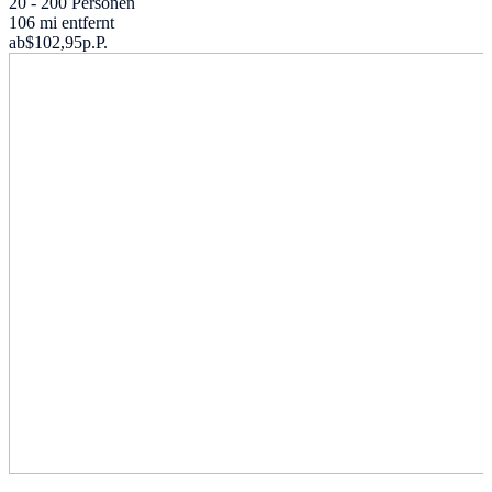
20 - 200 Personen
106 mi entfernt
ab
$102,95
p.P.