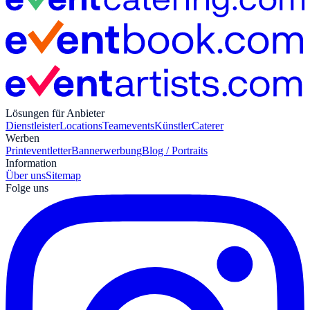
Lösungen für Anbieter
Dienstleister
Locations
Teamevents
Künstler
Caterer
Werben
Print
eventletter
Bannerwerbung
Blog / Portraits
Information
Über uns
Sitemap
Folge uns