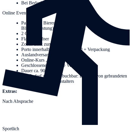
Bei Bedarf: Buchung mobile Bar
Online Event
Paket mit 7 Bieren (anonym verpackt für
Blindverkostung)
2 Gläsern
Flaschenöffner
Zoom-Link zum Webinar
Porto innerhalb von Deutschland + Verpackung
Auslandversand zubuchbar
Online-Kurs „Betreutes Trinken“
Geschlossene exklusive Veranstaltung
Dauer ca. 90 Minuten
Bei Bedarf zusätzlich buchbar: Beigabe von gebrandeten
Unterlagen des Veranstalters
Extras:
Nach Absprache
Sportlich