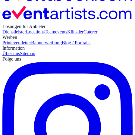
Lösungen für Anbieter
Dienstleister
Locations
Teamevents
Künstler
Caterer
Werben
Print
eventletter
Bannerwerbung
Blog / Portraits
Information
Über uns
Sitemap
Folge uns