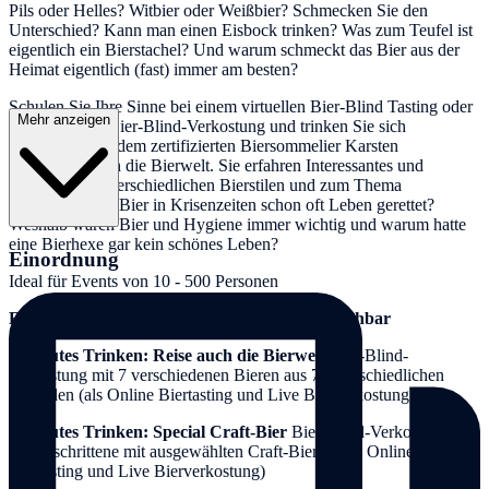
Pils oder Helles? Witbier oder Weißbier? Schmecken Sie den
Unterschied? Kann man einen Eisbock trinken? Was zum Teufel ist
eigentlich ein Bierstachel? Und warum schmeckt das Bier aus der
Heimat eigentlich (fast) immer am besten?
Schulen Sie Ihre Sinne bei einem virtuellen Bier-Blind Tasting oder
Mehr anzeigen
bei einer Live Bier-Blind-Verkostung und trinken Sie sich
gemeinsam mit dem zertifizierten Biersommelier Karsten
Morschett durch die Bierwelt. Sie erfahren Interessantes und
Kurioses zu unterschiedlichen Bierstilen und zum Thema
Bier: Wieso hat Bier in Krisenzeiten schon oft Leben gerettet?
Weshalb waren Bier und Hygiene immer wichtig und warum hatte
eine Bierhexe gar kein schönes Leben?
Einordnung
Ideal für Events von 10 - 500 Personen
Folgende Biertastings sind virtuell und live buchbar
Betreutes Trinken: Reise auch die Bierwelt
Bier-Blind-
Verkostung mit 7 verschiedenen Bieren aus 7 unterschiedlichen
Bierstilen (als Online Biertasting und Live Bierverkostung)
Betreutes Trinken: Special Craft-Bier
Bier-Blind-Verkostung für
Fortgeschrittene mit ausgewählten Craft-Bieren (als Online
Biertasting und Live Bierverkostung)