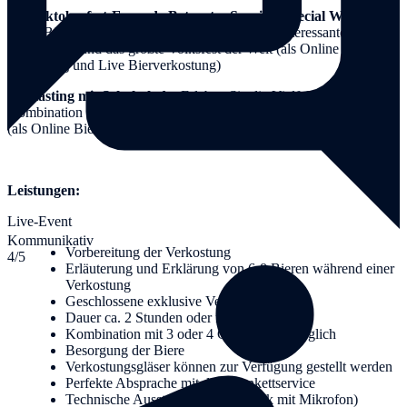
Für Oktoberfest-Freunde
Betreutes Special: Special Wiesn-
Biere
Bier-Tasting mit Oktoberfest-Bieren und Interessantes rund
ums Brauen und das größte Volksfest der Welt (als Online
Biertasting und Live Bierverkostung)
Biertasting mit Schokolade:
Erleben Sie die Vielfalt von Bier in
Kombination mit Schokolade bei einem Tasting der besonderen Art
(als Online Biertasting und Live Bierverkostung)
Leistungen:
Live-Event
Kommunikativ
Vorbereitung der Verkostung
4/5
Erläuterung und Erklärung von 6-8 Bieren während einer
Verkostung
Geschlossene exklusive Veranstaltung
Dauer ca. 2 Stunden oder nach Bedarf
Kombination mit 3 oder 4 Gang Menü möglich
Besorgung der Biere
Verkostungsgläser können zur Verfügung gestellt werden
Perfekte Absprache mit dem Bankettservice
Technische Ausstattung (Tontechnik mit Mikrofon)