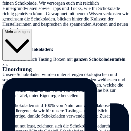
feinen Schokolade. Wir versorgen euch mit reichlich
Hintergrundwissen sowie Tipps und Tricks, wie Ihr Schokolade
richtig genießen könnt. Gewappnet mit neuem Wissen verkosten wir
gemeinsam die Schokoladen, blicken hinter die Kulissen der
Hersteller:innen und besprechen die spannenden Aromen und neuen
Eindrücke.
Mehr anzeigen
Zu unseren Schokoladen:
Wir schicken Euch Tasting-Boxen mit
ganzen Schokoladentafeln
zu.
Einordnung
Unsere Schokoladen wurden unter strengen ökologischen und
sozialen Standards produziert. Wir arbeiten mit den weltbesten und
preisgekrönten Schokoladenmanufakturen zusammen, welche die
Schokoladen "bean-to-bar", d.h. von der Kakaobohne bis zur
fertigen Tafel, unter Eigenregie herstellen.
Die Schokoladen sind 100% von Natur aus vegan, laktosefrei und
ohne Allergene, da wir für unsere Tastings ausschließlich
hochwertige, dunkle Schokoladen verwenden, ohne Zusätze.
Last, but not least, zeichnen sich die Schokoladen dadurch aus, dass