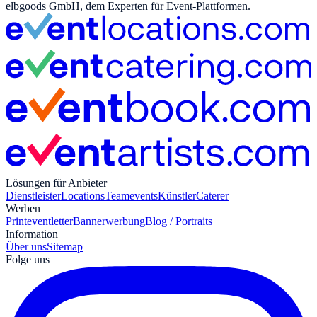
elbgoods GmbH, dem Experten für Event-Plattformen.
Lösungen für Anbieter
Dienstleister
Locations
Teamevents
Künstler
Caterer
Werben
Print
eventletter
Bannerwerbung
Blog / Portraits
Information
Über uns
Sitemap
Folge uns