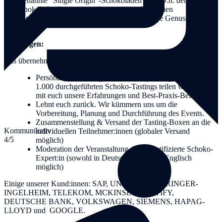
es sogenannte "Single Origin"-Schokoladen sind. D.h. der Kakao
der Schokoladen kommt jeweils aus unterschiedlichen
Ursprungsländern: Uns erwartet also eine köstliche Genussreise um
die Welt.
Leistungen:
Das übernehmen wir für Euch:
Persönliche Beratung bei der Eventplanung. Mit mehr als
1.000 durchgeführten Schoko-Tastings teilen wir gerne
mit euch unsere Erfahrungen und Best-Praxis-Beispiele.
Lehnt euch zurück. Wir kümmern uns um die
Vorbereitung, Planung und Durchführung des Events.
Zusammenstellung & Versand der Tasting-Boxen an die
Kommunikativ
individuellen Teilnehmer:innen (globaler Versand
4/5
möglich)
Moderation der Veranstaltung durch zertifizierte Schoko-
Expert:in (sowohl in Deutsch als auch in Englisch
möglich)
Einige unserer Kund:innen: SAP, UNIPER, BOEHRINGER-
INGELHEIM, TELEKOM, MCKINSEY, SPOTIFY,
DEUTSCHE BANK, VOLKSWAGEN, SIEMENS, HAPAG-
LLOYD und GOOGLE.