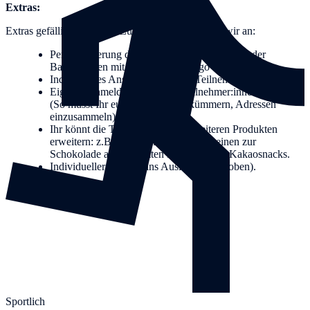
Extras:
Extras gefällig? Folgende Zusatzleistungen bieten wir an:
Personalisierung der Sets, z.B. durch Sticker oder
Bauchbinden mit Eurem Firmenlogo
Individuelles Anschreiben an die Teilnehmenden
Eigenes Anmeldetool für Ihre Teilnehmer:innen möglich
(So müsst Ihr euch nicht darum kümmern, Adressen
einzusammeln)
Ihr könnt die Tasting-Pakete mit weiteren Produkten
erweitern: z.B. eine Trinkschokolade, einen zur
Schokolade abgestimmten Rotwein oder Kakaosnacks.
Individueller Versand ins Ausland (siehe oben).
Sportlich