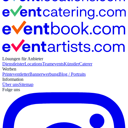
Lösungen für Anbieter
Dienstleister
Locations
Teamevents
Künstler
Caterer
Werben
Print
eventletter
Bannerwerbung
Blog / Portraits
Information
Über uns
Sitemap
Folge uns