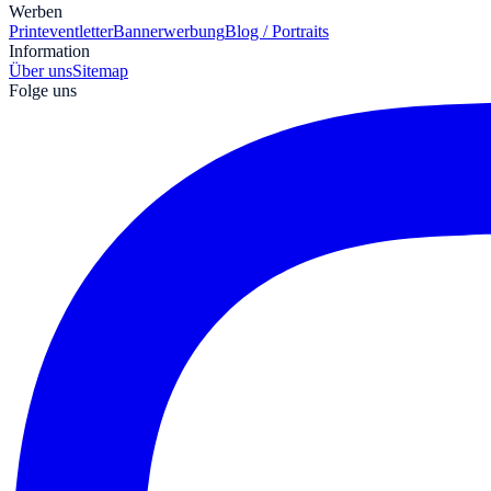
Werben
Print
eventletter
Bannerwerbung
Blog / Portraits
Information
Über uns
Sitemap
Folge uns