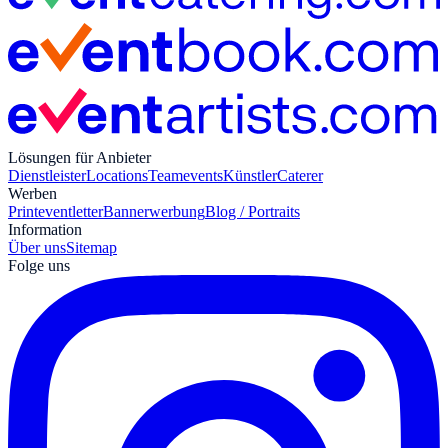
Lösungen für Anbieter
Dienstleister
Locations
Teamevents
Künstler
Caterer
Werben
Print
eventletter
Bannerwerbung
Blog / Portraits
Information
Über uns
Sitemap
Folge uns