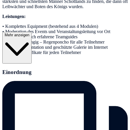
stärksten und schnellsten Männer Schottlands zu finden, die dann oft
Leibwächter und Boten des Königs wurden.
Leistungen:
• Komplettes Equipment (bestehend aus 4 Modulen)
• Moderation des Events und Veranstaltungsleitung vor Ort
Mehr anzeigen
• Betreuung durch erfahrene Teamguides
• Wetterunabhängig – Regenponcho für alle Teilnehmer
• Bilderdokumentation und geschützte Galerie im Internet
• Teamgeistzertifikate für jeden Teilnehmer
Einordnung