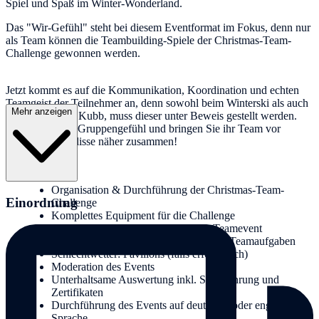
Spiel und Spaß im Winter-Wonderland.
Das "Wir-Gefühl" steht bei diesem Eventformat im Fokus, denn nur
als Team können die Teambuilding-Spiele der Christmas-Team-
Challenge gewonnen werden.
Jetzt kommt es auf die Kommunikation, Koordination und echten
Teamgeist der Teilnehmer an, denn sowohl beim Winterski als auch
Mehr anzeigen
beim Christmas Kubb, muss dieser unter Beweis gestellt werden.
Stärken Sie das Gruppengefühl und bringen Sie ihr Team vor
winterlicher Kulisse näher zusammen!
Leistungen:
Organisation & Durchführung der Christmas-Team-
Einordnung
Challenge
Komplettes Equipment für die Challenge
Dynamischer Turniermodus für das Teamevent
Kundenabsprache für die Stationen der Teamaufgaben
Schlechtwetter: Pavillons (falls erforderlich)
Moderation des Events
Unterhaltsame Auswertung inkl. Siegerehrung und
Zertifikaten
Durchführung des Events auf deutscher oder englischer
Sprache