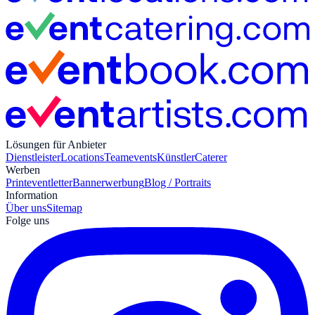
Lösungen für Anbieter
Dienstleister
Locations
Teamevents
Künstler
Caterer
Werben
Print
eventletter
Bannerwerbung
Blog / Portraits
Information
Über uns
Sitemap
Folge uns